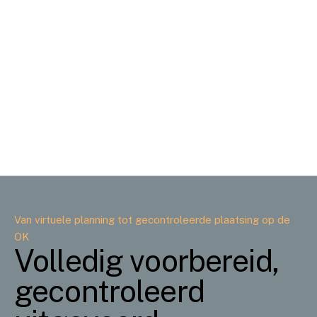
om in één procedure zowel de tumor te verwijderen als
het craniale defect te reconstrueren.
Bijvoorbeeld bij intraossale meningeomen, waarbij
resectie met ruime marges nodig is en directe
reconstructie bijdraagt aan een goed functioneel en
cosmetisch resultaat.
Van virtuele planning tot gecontroleerde plaatsing op de
OK
Volledig voorbereid,
gecontroleerd