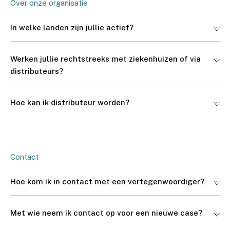
Over onze organisatie
In welke landen zijn jullie actief?
Met onze (EU) MDR-certificering mogen we onze
Werken jullie rechtstreeks met ziekenhuizen of via
producten distribueren binnen de Europese Unie.
distributeurs?
Daarnaast zijn we via lokale samenwerkingen ook actief
in een aantal andere landen. Neem gerust contact met
We werken zowel rechtstreeks met ziekenhuizen als via
ons op voor de mogelijkheden in uw regio.
Hoe kan ik distributeur worden?
onze agenten en distributeurs. Voor een totaaloverzicht
bezoek je onze contactpagina.
Neem contact met ons op voor meer informatie via de
contactpagina of rechtstreeks via info@xilloc.com.
Contact
Hoe kom ik in contact met een vertegenwoordiger?
U kunt eenvoudig contact opnemen via het
Met wie neem ik contact op voor een nieuwe case?
contactformulier op onze website.